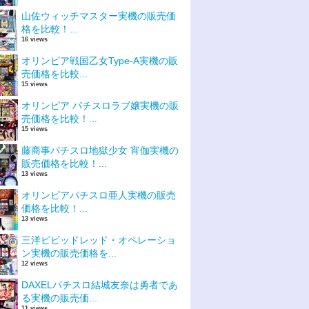
山佐ウィッチマスター実機の販売価
格を比較！...
16 views
オリンピア戦国乙女Type-A実機の販
売価格を比較...
15 views
オリンピア パチスロラブ嬢実機の販
売価格を比較！...
15 views
藤商事パチスロ地獄少女 宵伽実機の
販売価格を比較！...
13 views
オリンピアパチスロ亜人実機の販売
価格を比較！...
13 views
三洋ビビッドレッド・オペレーショ
ン実機の販売価格を...
12 views
DAXELパチスロ結城友奈は勇者であ
る実機の販売価...
11 views