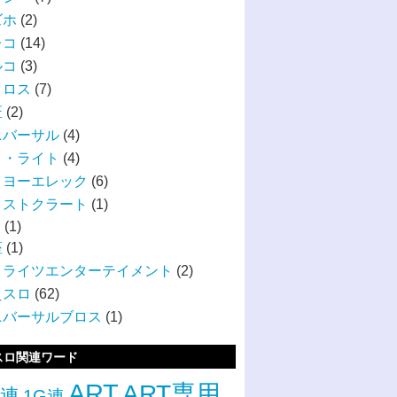
ズホ
(2)
レコ
(14)
ルコ
(3)
クロス
(7)
匠
(2)
ニバーサル
(4)
ィ・ライト
(4)
イヨーエレック
(6)
リストクラート
(1)
S
(1)
座
(1)
イライツエンターテイメント
(2)
えスロ
(62)
ニバーサルブロス
(1)
スロ関連ワード
ART
ART専用
G連
1G連