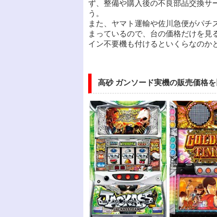
ず、整備や購入後の不良部品交換サ
う。
また、ヤマト運輸や佐川急便がパチ
まっているので、台の価格だけを見
イン不要機も付けるといくらなのか
高砂 ガンソード実機の販売価格