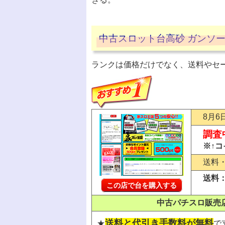
中古スロット台高砂 ガンソ
ランクは価格だけでなく、送料やセ
8月6
調査
※↑
送料
送料
この店で台を購入する
中古パチスロ販売
送料と代引き手数料が無料
★
で