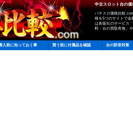
中古スロット台の価
パチスロ価格比較.c
格を5つのサイトで金
は各販社のサービス
料・台の買取有無」
購入前に知っておく事
買う前に付属品を確認
台の防音対策