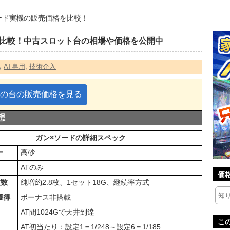
ード実機の販売価格を比較！
を比較！中古スロット台の相場や価格を公開中
AT専用
,
技術介入
の台の販売価格を見る
想
ガン×ソードの詳細スペック
ー
高砂
ATのみ
価
枚数
純増約2.8枚、1セット18G、継続率方式
獲得
ボーナス非搭載
AT間1024Gで天井到達
こ
AT初当たり：設定1＝1/248～設定6＝1/185