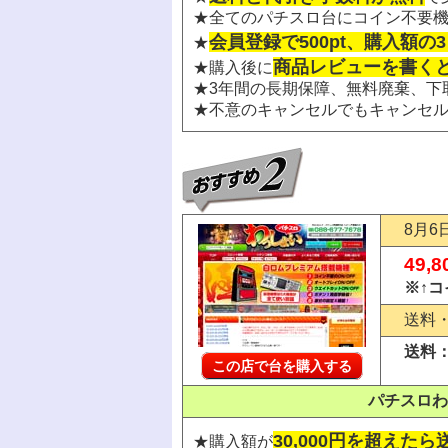
★全てのパチスロ台にコイン不要
会員登録で500pt、購入額の
★
商品レビューを書くと5
★購入後に
★3年間の長期保障、無料廃棄、下
★不意のキャンセルでもキャンセ
8月6
49,
※↑
送料
送料：2
この店で台を購入する
パチスロわ
30,000円を超えた
★購入額が