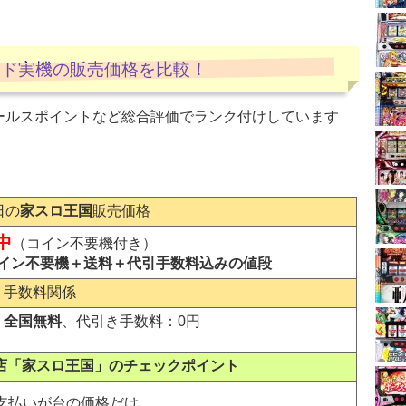
ード実機の販売価格を比較！
ールスポイントなど総合評価でランク付けしています
日の
家スロ王国
販売価格
中
（コイン不要機付き）
コイン不要機＋送料＋代引手数料込みの値段
・手数料関係
：全国無料
、代引き手数料：0円
店「家スロ王国」のチェックポイント
支払いが台の価格だけ