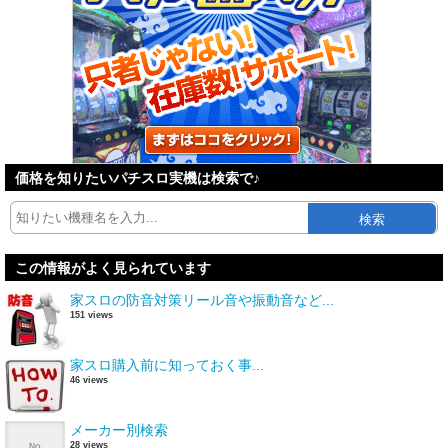
価格を知りたいパチスロ実機は検索で♪
検索
この情報がよく見られています
家スロの防音対策リール音や振動音など...
151 views
家スロ購入前に知っておく事...
46 views
メーカー別検索
28 views