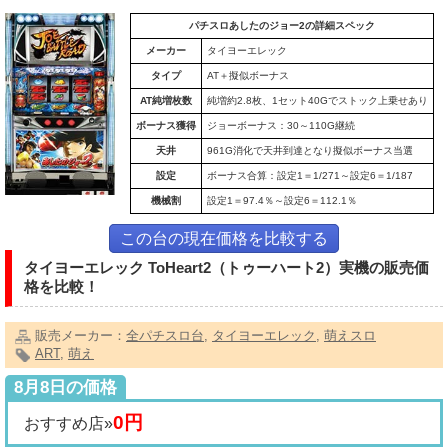
パチスロあしたのジョー2の詳細スペック
メーカー
タイヨーエレック
タイプ
AT＋擬似ボーナス
AT純増枚数
純増約2.8枚、1セット40Gでストック上乗せあり
ボーナス獲得
ジョーボーナス：30～110G継続
天井
961G消化で天井到達となり擬似ボーナス当選
設定
ボーナス合算：設定1＝1/271～設定6＝1/187
機械割
設定1＝97.4％～設定6＝112.1％
この台の現在価格を比較する
タイヨーエレック ToHeart2（トゥーハート2）実機の販売価
格を比較！
販売メーカー：
全パチスロ台
,
タイヨーエレック
,
萌えスロ
ART
,
萌え
8月8日の価格
0円
おすすめ店»