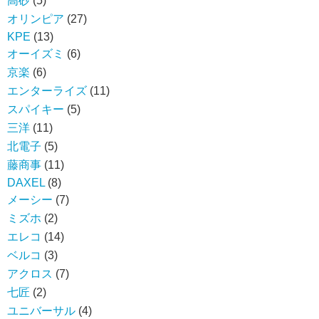
高砂
(5)
オリンピア
(27)
KPE
(13)
オーイズミ
(6)
京楽
(6)
エンターライズ
(11)
スパイキー
(5)
三洋
(11)
北電子
(5)
藤商事
(11)
DAXEL
(8)
メーシー
(7)
ミズホ
(2)
エレコ
(14)
ベルコ
(3)
アクロス
(7)
七匠
(2)
ユニバーサル
(4)