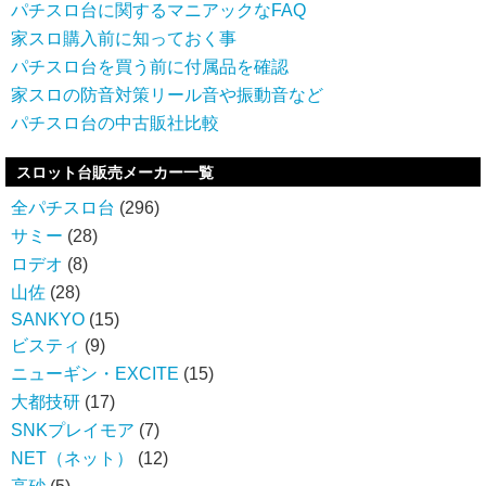
パチスロ台に関するマニアックなFAQ
家スロ購入前に知っておく事
パチスロ台を買う前に付属品を確認
家スロの防音対策リール音や振動音など
パチスロ台の中古販社比較
スロット台販売メーカー一覧
全パチスロ台
(296)
サミー
(28)
ロデオ
(8)
山佐
(28)
SANKYO
(15)
ビスティ
(9)
ニューギン・EXCITE
(15)
大都技研
(17)
SNKプレイモア
(7)
NET（ネット）
(12)