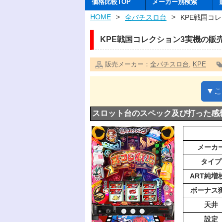
価格比較TOP
メーカー別検索
HOME
>
>
全パチスロ台
KPE戦国コ
KPE戦国コレクション3実機の
販売メーカー：
全パチスロ台
,
KPE
▼こ
スロット台のスペック及び打った感
メーカ
タイプ
ART純増
ボーナス
天井
設定