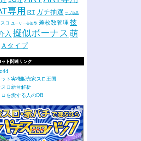
AT専用
ガチ抽選
RT
サブ液晶
技
差枚数管理
イスロ
ユーザー参加型
擬似ボーナス
萌
介入
Ａタイプ
ロット関連リンク
orld
ロット実機販売家スロ王国
チスロ新台解析
スロを愛する人のDB