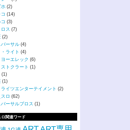
ズホ
(2)
レコ
(14)
ルコ
(3)
クロス
(7)
匠
(2)
ニバーサル
(4)
ィ・ライト
(4)
イヨーエレック
(6)
リストクラート
(1)
S
(1)
座
(1)
イライツエンターテイメント
(2)
えスロ
(62)
ニバーサルブロス
(1)
スロ関連ワード
ART
ART専用
G連
1G連