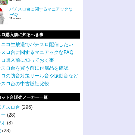
パチスロ台に関するマニアックな
FAQ...
11 views
スロ購入前に知るべき事
コニコ生放送でパチスロ配信したい
チスロ台に関するマニアックなFAQ
スロ購入前に知っておく事
チスロ台を買う前に付属品を確認
スロの防音対策リール音や振動音など
チスロ台の中古販社比較
ロット台販売メーカー一覧
パチスロ台
(296)
ミー
(28)
デオ
(8)
佐
(28)