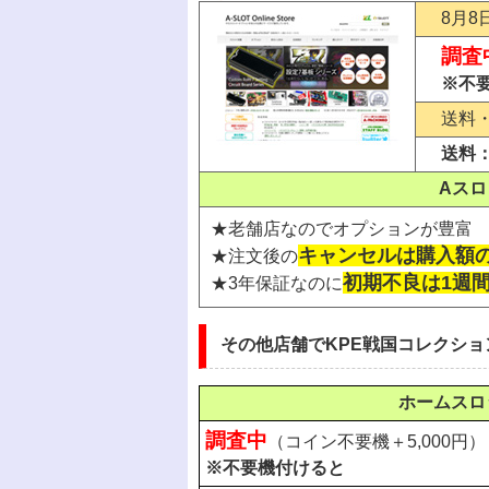
8月8
調査
※不
送料
送料：2
Aス
★老舗店なのでオプションが豊富
キャンセルは購入額の
★注文後の
初期不良は1週
★3年保証なのに
その他店舗でKPE戦国コレクショ
ホームスロ
調査中
（コイン不要機＋5,000円）
※不要機付けると