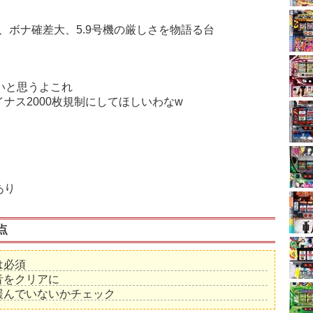
制、ボナ確差大、5.9号機の厳しさを物語る台
いと思うよこれ
ナス2000枚規制にしてほしいわなw
あり
点
は必須
音をクリアに
緩んでいないかチェック