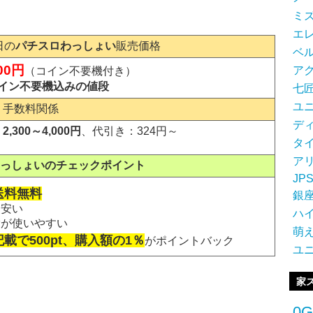
ミ
エ
日の
パチスロわっしょい
販売価格
ベ
000円
ア
（コイン不要機付き）
コイン不要機込みの値段
七
ユ
・手数料関係
デ
,300～4,000円
、代引き：324円～
タ
ア
っしょいのチェックポイント
JP
ら送料無料
銀
り安い
ハ
索が使いやすい
萌
載で500pt、購入額の1％
がポイントバック
ユ
家
0