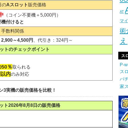
日の
Aスロット
販売価格
AT
中
（コイン不要機＋5,000円）
マ
要機付けると
術
・手数料関係
え
,900～4,500円
、代引き：324円～
ロットのチェックポイント
ス
P-w
50％
取られる
ス
間以内
のみ対応
パ
家
ン3実機の販売価格を比較！
ット2026年8月8日の販売価格