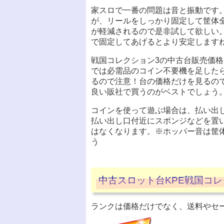
家スロで一番の問題は音と振動です。
が、リールをしっかり固定して筐体
が軽減されるので是非試して欲しい
で固定してあげるとより安定します
戦国コレクション3の中古台販売価
では必需品のコイン不要機を足した
るので注意！台の価格だけを見るの
良い販社で買うのがベストでしょう
コインを使って遊ぶ場合は、払い出
払い出し口付近にスポンジなどを置
はなくなります。※ホッパー音は筐
う
中古スロット台KPE戦国コ
ランクは価格だけでなく、送料やセ