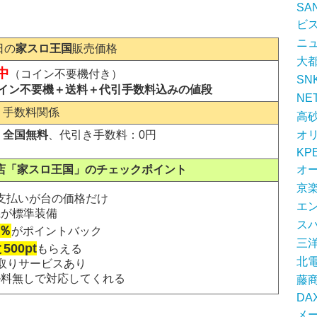
SA
ビ
ニュ
日の
家スロ王国
販売価格
大
中
（コイン不要機付き）
SN
コイン不要機＋送料＋代引手数料込みの値段
NE
・手数料関係
高
：全国無料
、代引き手数料：0円
オ
KP
店「家スロ王国」のチェックポイント
オ
京
支払いが台の価格だけ
エ
機が標準装備
ス
3％
がポイントバック
三
00pt
もらえる
北
取りサービスあり
ル料無しで対応してくれる
藤
DA
メ