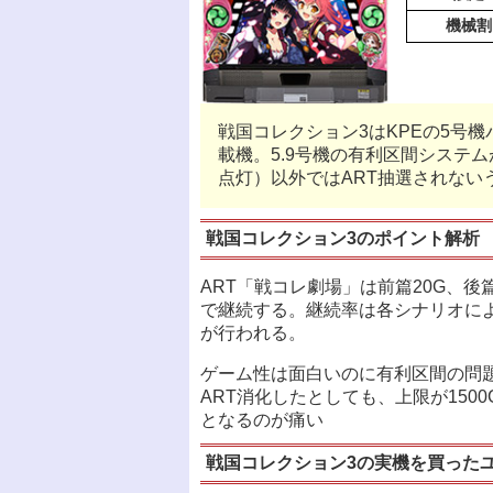
機械割
戦国コレクション3はKPEの5号機
載機。5.9号機の有利区間システ
点灯）以外ではART抽選されない
戦国コレクション3のポイント解析
ART「戦コレ劇場」は前篇20G、後篇
で継続する。継続率は各シナリオによ
が行われる。
ゲーム性は面白いのに有利区間の問
ART消化したとしても、上限が150
となるのが痛い
戦国コレクション3の実機を買った