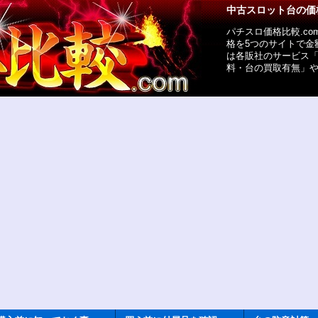
中古スロット台の価
パチスロ価格比較.c
格を5つのサイトで金
は各販社のサービス
料・台の買取有無」