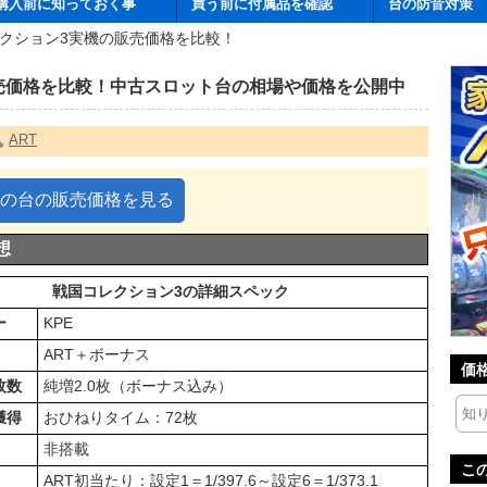
購入前に知っておく事
買う前に付属品を確認
台の防音対策
レクション3実機の販売価格を比較！
販売価格を比較！中古スロット台の相場や価格を公開中
ART
の台の販売価格を見る
想
戦国コレクション3の詳細スペック
ー
KPE
ART＋ボーナス
価
枚数
純増2.0枚（ボーナス込み）
獲得
おひねりタイム：72枚
非搭載
こ
ART初当たり：設定1＝1/397.6～設定6＝1/373.1