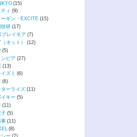
NKYO
(15)
スティ
(9)
ーギン・EXCITE
(15)
都技研
(17)
Kプレイモア
(7)
T（ネット）
(12)
砂
(5)
リンピア
(27)
E
(13)
ーイズミ
(6)
楽
(6)
ンターライズ
(11)
パイキー
(5)
洋
(11)
電子
(5)
商事
(11)
XEL
(8)
ーシー
(7)