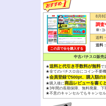
8月8
調査
※↑
送料
送料
この店で台を購入する
中古パチスロ販売
送料と代引き手数料が無料
★
で
★全てのパチスロ台にコイン不要
会員登録で500pt、購入額の
★
商品レビューを書くと5
★購入後に
★3年間の長期保障、無料廃棄、下
★不意のキャンセルでもキャンセ