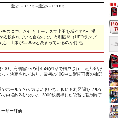
設定1＝97.7％～設定6＝110.0％
パチスロで、ARTとボーナスで出玉を増やすART搭
ムが搭載されている台なので、有利区間（UFOランプ
うえ、上限が1500Gと決まっているのが特徴。
20G、完結篇5Gの計45Gが1話で構成され、最大8話ま
って決定されており、最初の40G中に継続可否の抽選
題でホールでの人気はいまいち。仮に有利区間をフルで
0Gで純増約2枚なので、3000枚獲得した段階で強制終了
ユーザー評価