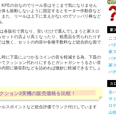
KPEの台なのでリール音はそこまで気になりません
全体も振動しないように固定するとモーター作動音など
。また、リールは上下に支えがないのでツッパリ棒など
ね。
家
格は各販社で異なり、安いだけで選んでしまうと家スロ
らセットの店より高くなったり、粗悪品を売られたりす
ニ
では無く、セットの内容や各種手数料など総合的な面で
パ
。
家
し時に下皿にぶつかるコインの音を軽減する為、下皿の
パ
いてクッション代わりにするとガシャガシャうるさい音
家
体内部に吸収剤などを詰めれば微妙に軽減できるでしょ
パ
ス
全
レクション3実機の販売価格を比較！
サ
ロ
ールスポイントなど総合評価でランク付けしています
山