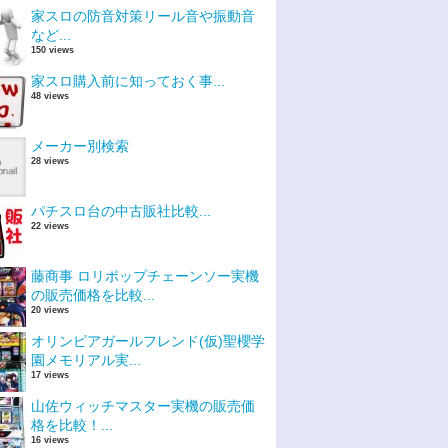
家スロの防音対策リール音や振動音
など...
150 views
家スロ購入前に知っておく事...
48 views
メーカー別検索
28 views
パチスロ台の中古販社比較...
22 views
藤商事 ロリポップチェーンソー実機
の販売価格を比較...
20 views
オリンピアガールフレンド(仮)聖櫻学
園メモリアル実...
17 views
山佐ウィッチマスター実機の販売価
格を比較！...
16 views