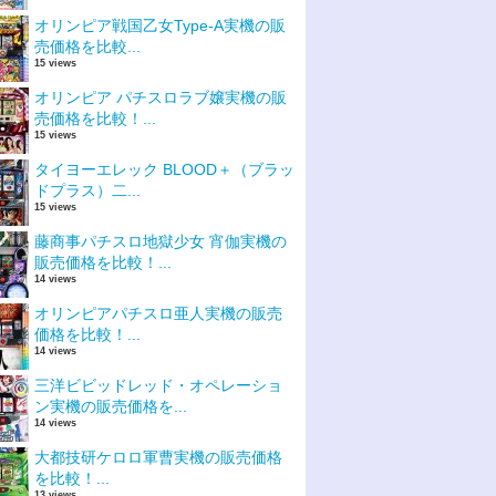
オリンピア戦国乙女Type-A実機の販
売価格を比較...
15 views
オリンピア パチスロラブ嬢実機の販
売価格を比較！...
15 views
タイヨーエレック BLOOD＋（ブラッ
ドプラス）二...
15 views
藤商事パチスロ地獄少女 宵伽実機の
販売価格を比較！...
14 views
オリンピアパチスロ亜人実機の販売
価格を比較！...
14 views
三洋ビビッドレッド・オペレーショ
ン実機の販売価格を...
14 views
大都技研ケロロ軍曹実機の販売価格
を比較！...
13 views