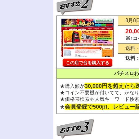
8月8
20,
※↑
送料
送料：2
この店で台を購入する
パチスロわ
30,000円を超えた
★購入額が
★コイン不要機が付いてて、かな
★価格帯検索や人気キーワード検
会員登録で500pt、レビュー記
★