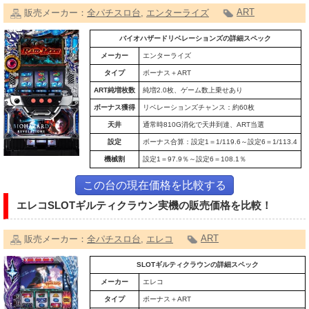
ART
販売メーカー：
全パチスロ台
,
エンターライズ
バイオハザードリベレーションズの詳細スペック
メーカー
エンターライズ
タイプ
ボーナス＋ART
ART純増枚数
純増2.0枚、ゲーム数上乗せあり
ボーナス獲得
リベレーションズチャンス：約60枚
天井
通常時810G消化で天井到達、ART当選
設定
ボーナス合算：設定1＝1/119.6～設定6＝1/113.4
機械割
設定1＝97.9％～設定6＝108.1％
この台の現在価格を比較する
エレコSLOTギルティクラウン実機の販売価格を比較！
ART
販売メーカー：
全パチスロ台
,
エレコ
SLOTギルティクラウンの詳細スペック
メーカー
エレコ
タイプ
ボーナス＋ART