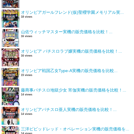
オリンピアガールフレンド(仮)聖櫻学園メモリアル実...
18 views
山佐ウィッチマスター実機の販売価格を比較！...
16 views
オリンピア パチスロラブ嬢実機の販売価格を比較！...
16 views
オリンピア戦国乙女Type-A実機の販売価格を比較...
15 views
藤商事パチスロ地獄少女 宵伽実機の販売価格を比較！...
14 views
オリンピアパチスロ亜人実機の販売価格を比較！...
14 views
三洋ビビッドレッド・オペレーション実機の販売価格を...
14 views