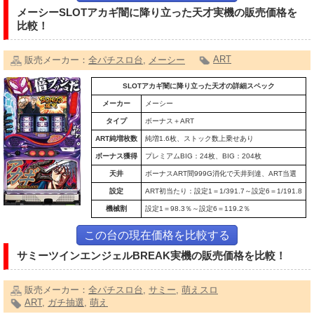
メーシーSLOTアカギ闇に降り立った天才実機の販売価格を
比較！
ART
販売メーカー：
全パチスロ台
,
メーシー
SLOTアカギ闇に降り立った天才の詳細スペック
メーカー
メーシー
タイプ
ボーナス＋ART
ART純増枚数
純増1.6枚、ストック数上乗せあり
ボーナス獲得
プレミアムBIG：24枚、BIG：204枚
天井
ボーナスART間999G消化で天井到達、ART当選
設定
ART初当たり：設定1＝1/391.7～設定6＝1/191.8
機械割
設定1＝98.3％～設定6＝119.2％
この台の現在価格を比較する
サミーツインエンジェルBREAK実機の販売価格を比較！
販売メーカー：
全パチスロ台
,
サミー
,
萌えスロ
ART
,
ガチ抽選
,
萌え