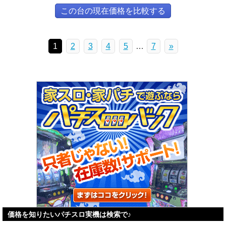
この台の現在価格を比較する
1
2
3
4
5
…
7
»
価格を知りたいパチスロ実機は検索で♪