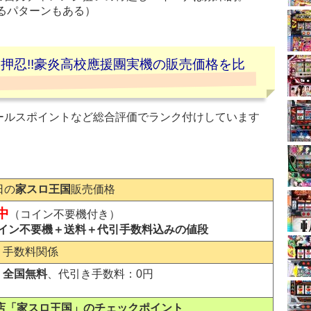
するパターンもある）
押忍!!豪炎高校應援團実機の販売価格を比
ールスポイントなど総合評価でランク付けしています
日の
家スロ王国
販売価格
中
（コイン不要機付き）
コイン不要機＋送料＋代引手数料込みの値段
・手数料関係
：全国無料
、代引き手数料：0円
店「家スロ王国」のチェックポイント