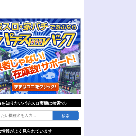
格を知りたいパチスロ実機は検索で♪
検索
の情報がよく見られています