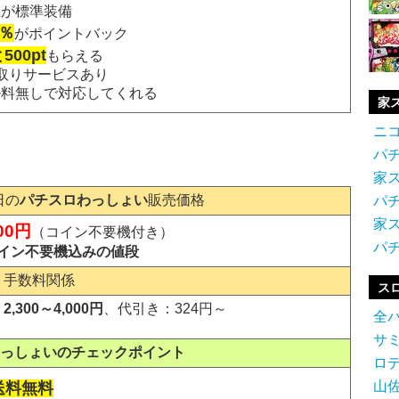
機が標準装備
3％
がポイントバック
00pt
もらえる
取りサービスあり
ル料無しで対応してくれる
家
ニ
パ
家
日の
パチスロわっしょい
販売価格
パ
家
500円
（コイン不要機付き）
パ
コイン不要機込みの値段
・手数料関係
ス
,300～4,000円
、代引き：324円～
全
サ
っしょいのチェックポイント
ロ
山
ら送料無料