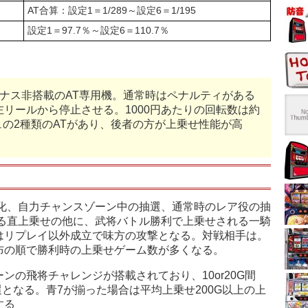
AT合算：設定1＝1/289～設定6＝1/195
設定1＝97.7％～設定6＝110.7％
ナス非搭載のAT専用機。通常時はペナルティがある
リールから停止させる。1000円あたりの回転数は約
ュの2種類のATがあり、後者の方が上乗せ性能が高
消化、自力チャンスゾーン中の抽選、通常時のレア役の抽
よる直上乗せの他に、武将バトル勝利で上乗せされる一騎
はリプレイ以外成立で味方の攻撃となる。対戦相手は。
布の順で勝利時の上乗せゲーム数が多くなる。
ンの飛将チャレンジが搭載されており、10or20G間
選となる。青7が揃った場合は平均上乗せ200G以上の上
する