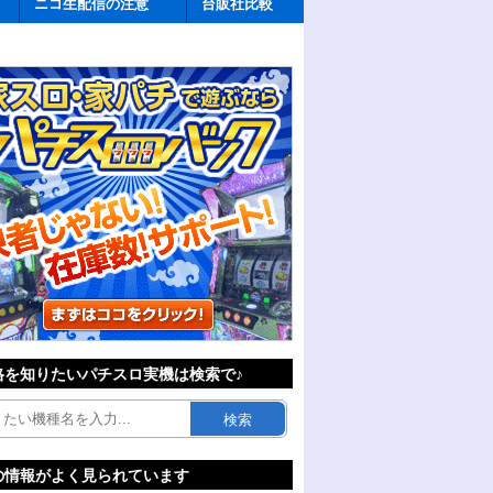
ニコ生配信の注意
台販社比較
格を知りたいパチスロ実機は検索で♪
検索
の情報がよく見られています