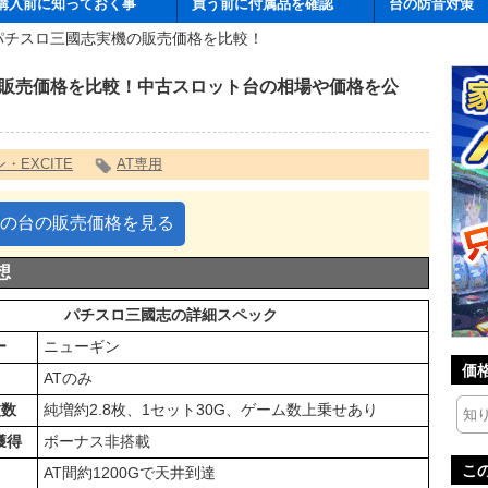
購入前に知っておく事
買う前に付属品を確認
台の防音対策
パチスロ三國志実機の販売価格を比較！
の販売価格を比較！中古スロット台の相場や価格を公
・EXCITE
AT専用
の台の販売価格を見る
想
パチスロ三國志の詳細スペック
ー
ニューギン
価
ATのみ
枚数
純増約2.8枚、1セット30G、ゲーム数上乗せあり
獲得
ボーナス非搭載
こ
AT間約1200Gで天井到達