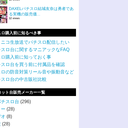
DAXELパチスロ結城友奈は勇者であ
る実機の販売価...
12 views
スロ購入前に知るべき事
コニコ生放送でパチスロ配信したい
チスロ台に関するマニアックなFAQ
スロ購入前に知っておく事
チスロ台を買う前に付属品を確認
スロの防音対策リール音や振動音など
チスロ台の中古販社比較
ロット台販売メーカー一覧
パチスロ台
(296)
ミー
(28)
デオ
(8)
佐
(28)