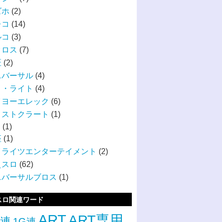
ズホ
(2)
レコ
(14)
ルコ
(3)
クロス
(7)
匠
(2)
ニバーサル
(4)
ィ・ライト
(4)
イヨーエレック
(6)
リストクラート
(1)
S
(1)
座
(1)
イライツエンターテイメント
(2)
えスロ
(62)
ニバーサルブロス
(1)
スロ関連ワード
ART
ART専用
G連
1G連