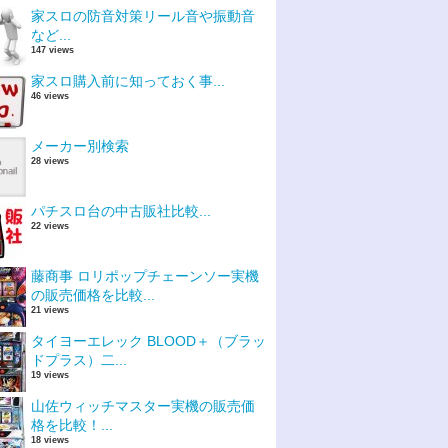
家スロの防音対策リール音や振動音
など...
147 views
家スロ購入前に知っておく事...
46 views
メーカー別検索
28 views
パチスロ台の中古販社比較...
22 views
藤商事 ロリポップチェーンソー実機
の販売価格を比較...
21 views
タイヨーエレック BLOOD＋（ブラッ
ドプラス）二...
19 views
山佐ウィッチマスター実機の販売価
格を比較！...
18 views