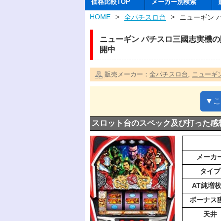
価格比較TOP
メーカー別検索
HOME
>
>
全パチスロ台
ニューギン 
ニューギン パチスロ三國志実機
開中
販売メーカー：
全パチスロ台
,
ニューギン
▼こ
スロット台のスペック及び打った感
メーカ
タイプ
AT純増
ボーナス
天井