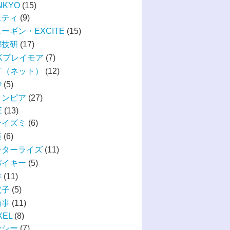
NKYO
(15)
スティ
(9)
ーギン・EXCITE
(15)
都技研
(17)
Kプレイモア
(7)
T（ネット）
(12)
砂
(5)
リンピア
(27)
E
(13)
ーイズミ
(6)
楽
(6)
ンターライズ
(11)
パイキー
(5)
洋
(11)
電子
(5)
商事
(11)
XEL
(8)
ーシー
(7)