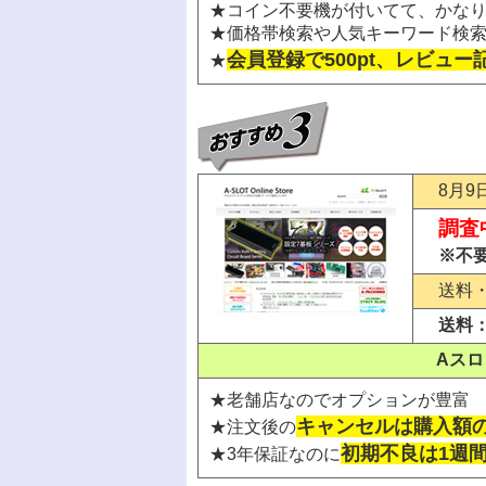
★コイン不要機が付いてて、かな
★価格帯検索や人気キーワード検
会員登録で500pt、レビュー記
★
8月9
調査
※不
送料
送料：2
Aス
★老舗店なのでオプションが豊富
キャンセルは購入額の
★注文後の
初期不良は1週
★3年保証なのに