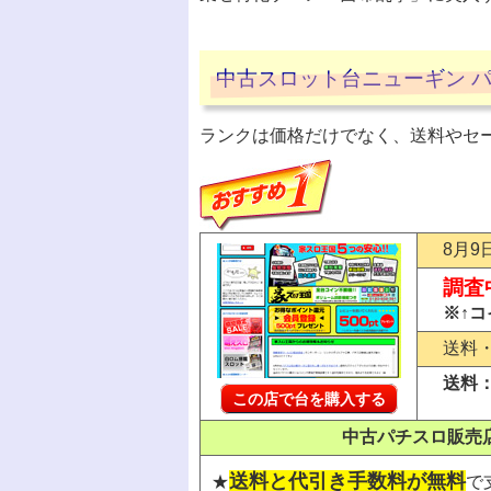
中古スロット台ニューギン 
ランクは価格だけでなく、送料やセ
8月9
調査
※↑
送料
送料
この店で台を購入する
中古パチスロ販売
送料と代引き手数料が無料
★
で