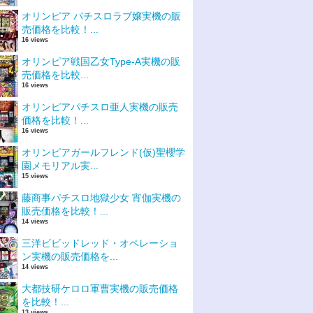
オリンピア パチスロラブ嬢実機の販
売価格を比較！...
16 views
オリンピア戦国乙女Type-A実機の販
売価格を比較...
16 views
オリンピアパチスロ亜人実機の販売
価格を比較！...
16 views
オリンピアガールフレンド(仮)聖櫻学
園メモリアル実...
15 views
藤商事パチスロ地獄少女 宵伽実機の
販売価格を比較！...
14 views
三洋ビビッドレッド・オペレーショ
ン実機の販売価格を...
14 views
大都技研ケロロ軍曹実機の販売価格
を比較！...
13 views