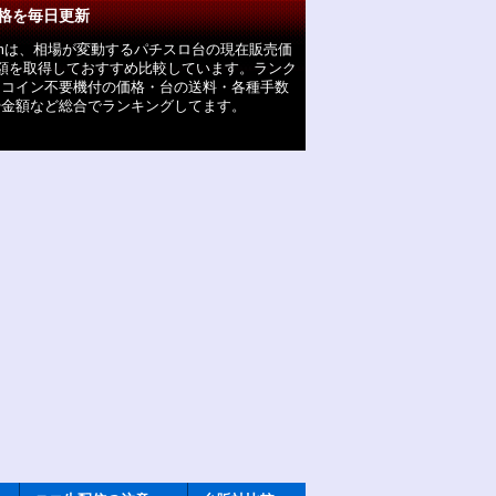
格を毎日更新
omは、相場が変動するパチスロ台の現在販売価
額を取得しておすすめ比較しています。ランク
「コイン不要機付の価格・台の送料・各種手数
や金額など総合でランキングしてます。